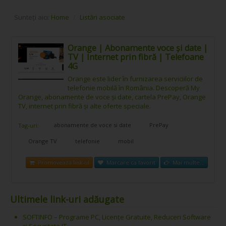
Sunteți aici:
Home
/
Listări asociate
Orange | Abonamente voce și date |
TV | Internet prin fibră | Telefoane
4G
Orange este lider în furnizarea serviciilor de
telefonie mobilă în România. Descoperă My
Orange, abonamente de voce și date, cartela PrePay, Orange
TV, internet prin fibră și alte oferte speciale.
abonamente de voce si date
PrePay
Tag-uri:
Orange TV
telefonie
mobil
Promovează link-ul
Marcare ca favorit
Mai multe...
Ultimele link-uri adăugate
SOFTINFO – Programe PC, Licențe Gratuite, Reduceri Software
și Securitate IT