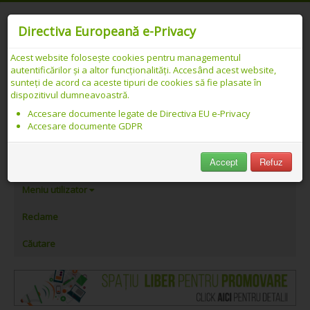
Directiva Europeană e-Privacy
Acest website folosește cookies pentru managementul
autentificărilor și a altor funcționalități. Accesând acest website,
Catalog web SEO PREMIUM Românesc -
sunteți de acord ca aceste tipuri de cookies să fie plasate în
dispozitivul dumneavoastră.
Link-uri asociate cu „Orange TV”
Accesare documente legate de Directiva EU e-Privacy
Accesare documente GDPR
PeAlese.com
Accept
Refuz
Adăugare link
Meniu utilizator
Reclame
Căutare