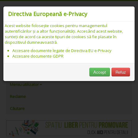
Directiva Europeană e-Privacy
Acest website folosește cookies pentru managementul
autentificărilor și a altor funcționalități. Accesând acest website,
Catalog web SEO PREMIUM Românesc -
sunteți de acord ca aceste tipuri de cookies să fie plasate în
dispozitivul dumneavoastră.
Detalii link
Accesare documente legate de Directiva EU e-Privacy
Accesare documente GDPR
PeAlese.com
Accept
Refuz
Adăugare link
Meniu utilizator
Reclame
Căutare