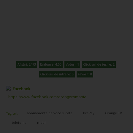
Afișări: 2473
Evaluare: 4.00
Voturi: 1
Click-uri de ieșire: 2
Click-uri de intrare: 0
Favorit: 0
Facebook
https://www.facebook.com/orangeromania
abonamente de voce si date
PrePay
Orange TV
Tag-uri:
telefonie
mobil