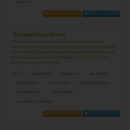
ac bacau
Promovează link-ul
Marcare ca favorit
Romaqua Group Borsec
Romaqua Group este lider pe piața apelor minerale
naturale cu brandul Borsec şi pe piaţa băuturilor răcoritoare
plate cu brandul Giusto Natura. Brandul Albacher deține un
loc fruntaș pe piața berii. Romaqua Group Borsec este o
companie cu capital integral...
apa minerala
apa borsec
apa stanceni
Tag-uri:
apa aquatique
berea Dorfer
berea Muhlbacher
berea Albacher
Giusto Natura
companie romaneasca
Promovează link-ul
Marcare ca favorit