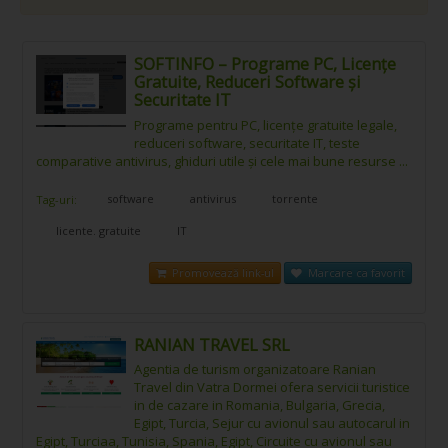
SOFTINFO – Programe PC, Licențe
Gratuite, Reduceri Software și
Securitate IT
Programe pentru PC, licențe gratuite legale,
reduceri software, securitate IT, teste
comparative antivirus, ghiduri utile și cele mai bune resurse ...
software
antivirus
torrente
Tag-uri:
licente. gratuite
IT
Promovează link-ul
Marcare ca favorit
RANIAN TRAVEL SRL
Agentia de turism organizatoare Ranian
Travel din Vatra Dormei ofera servicii turistice
in de cazare in Romania, Bulgaria, Grecia,
Egipt, Turcia, Sejur cu avionul sau autocarul in
Egipt, Turciaa, Tunisia, Spania, Egipt, Circuite cu avionul sau