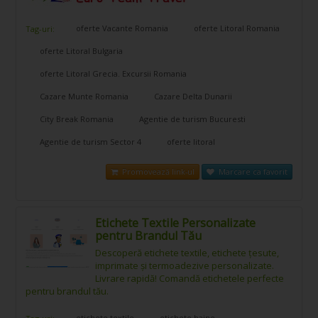
oferte Vacante Romania
oferte Litoral Romania
Tag-uri:
oferte Litoral Bulgaria
oferte Litoral Grecia. Excursii Romania
Cazare Munte Romania
Cazare Delta Dunarii
City Break Romania
Agentie de turism Bucuresti
Agentie de turism Sector 4
oferte litoral
Promovează link-ul
Marcare ca favorit
Etichete Textile Personalizate
pentru Brandul Tău
Descoperă etichete textile, etichete țesute,
imprimate și termoadezive personalizate.
Livrare rapidă! Comandă etichetele perfecte
pentru brandul tău.
etichete textile
etichete haine