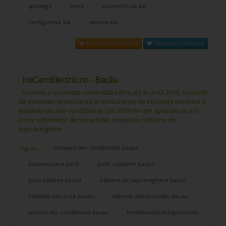
sportage
ceed
autovehicule kia
configurator kia
service kia
Promovează link-ul
Marcare ca favorit
IceCamElectric.ro - Bacău
Suntem o societate comecială înființată în anul 2015, cu profil
de activitate proiectarea și executarea de instalații electrice și
instalații de aer condiționat. Din 2019 ne-am specializat și în
zona sistemelor de securitate, respectiv sisteme de
supraveghere...
instalare aer conditionat bacau
Tag-uri:
automatizare porti
porti culisante bacau
porti batante bacau
sisteme de supraveghere bacau
instalatii electrice bacau
sisteme anti incendiu bacau
service aer conditionat bacau
mentenanta echipamente