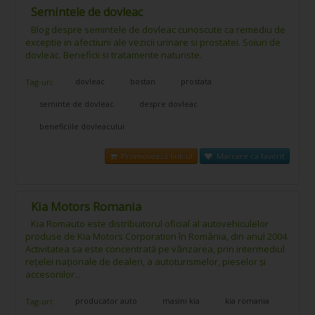
Semintele de dovleac
Blog despre semintele de dovleac cunoscute ca remediu de
exceptie in afectiuni ale vezicii urinare si prostatei. Soiuri de
dovleac. Beneficii si tratamente naturiste.
dovleac
bostan
prostata
Tag-uri:
seminte de dovleac
despre dovleac
beneficiile dovleacului
Promovează link-ul
Marcare ca favorit
Kia Motors Romania
Kia Romauto este distribuitorul oficial al autovehiculelor
produse de Kia Motors Corporation în România, din anul 2004.
Activitatea sa este concentrată pe vânzarea, prin intermediul
rețelei naționale de dealeri, a autoturismelor, pieselor și
accesoriilor...
producator auto
masini kia
kia romania
Tag-uri: