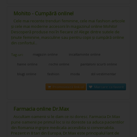
Mohito - Cumpără online!
Cele mai recente trenduri feminine, cele mai fashion articole
și cele mai moderne accesorii în magazinul online Mohito!
Descoperă produse noi în fiecare zi! Alege dintre sutele de
ținute feminine, masculine sau pentru copii și cumpără online
din confortul...
magazin online
incaltaminte online
Tag-uri:
haine online
rochii online
pantaloni scurti online
blugi online
fashion
moda
stil vestimentar
Promovează link-ul
Marcare ca favorit
Farmacia online Dr.Max
Ascultam oamenii si le dam ce isi doresc. Farmacia Dr.Max
pune oamenii pe primul loc si isi doreste sa aduca pacientilor
din Romania ingrijire medicala accesibila si convenabila.
Prezent in 8 tari din Europa, Dr.Max este principalul lant de