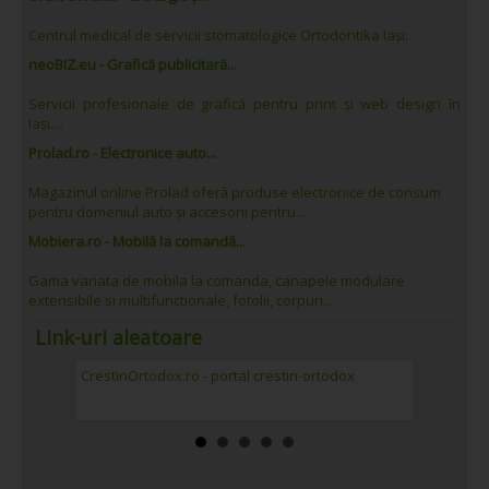
Centrul medical de servicii stomatologice Ortodontika Iași:
neoBIZ.eu - Grafică publicitară...
Servicii profesionale de grafică pentru print și web design în
Iași....
Prolad.ro - Electronice auto...
Magazinul online Prolad oferă produse electronice de consum
pentru domeniul auto și accesorii pentru...
Mobiera.ro - Mobilă la comandă...
Gama variata de mobila la comanda, canapele modulare
extensibile si multifunctionale, fotolii, corpuri...
Link-uri aleatoare
Române
CrestinOrtodox.ro - portal crestin-ortodox
Produse 
curateni