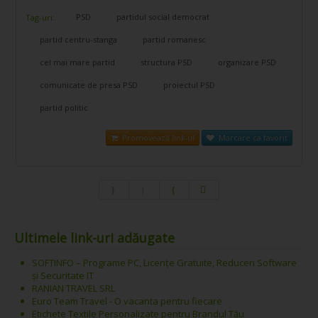
PSD
partidul social democrat
Tag-uri:
partid centru-stanga
partid romanesc
cel mai mare partid
structura PSD
organizare PSD
comunicate de presa PSD
proiectul PSD
partid politic
Promovează link-ul
Marcare ca favorit
Ultimele link-uri adăugate
SOFTINFO – Programe PC, Licențe Gratuite, Reduceri Software
și Securitate IT
RANIAN TRAVEL SRL
Euro Team Travel - O vacanta pentru fiecare
Etichete Textile Personalizate pentru Brandul Tău