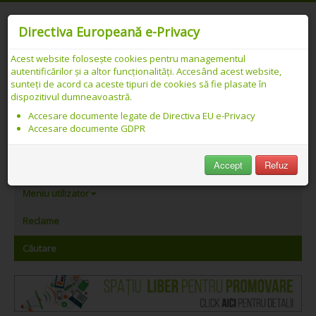
Directiva Europeană e-Privacy
Acest website folosește cookies pentru managementul
autentificărilor și a altor funcționalități. Accesând acest website,
Catalog web SEO PREMIUM Românesc -
sunteți de acord ca aceste tipuri de cookies să fie plasate în
dispozitivul dumneavoastră.
Căutare
Accesare documente legate de Directiva EU e-Privacy
Accesare documente GDPR
PeAlese.com
Accept
Refuz
Adăugare link
Meniu utilizator
Reclame
Căutare