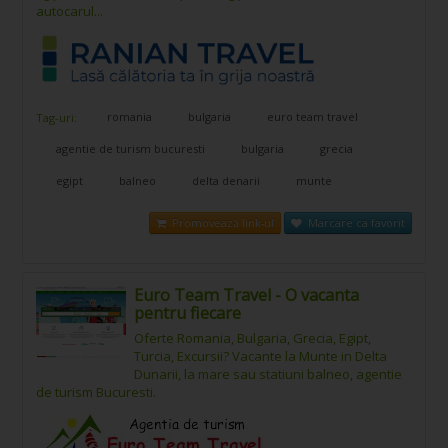
autocarul...
romania
bulgaria
euro team travel
Tag-uri:
agentie de turism bucuresti
bulgaria
grecia
egipt
balneo
delta denarii
munte
Promovează link-ul
Marcare ca favorit
Euro Team Travel - O vacanta
pentru fiecare
Oferte Romania, Bulgaria, Grecia, Egipt,
Turcia, Excursii? Vacante la Munte in Delta
Dunarii, la mare sau statiuni balneo, agentie
de turism Bucuresti.