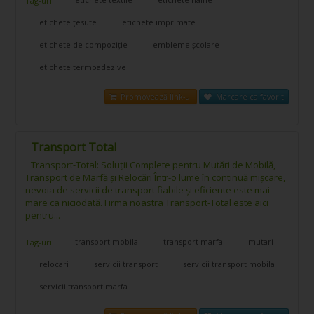
Tag-uri:
etichete țesute
etichete imprimate
etichete de compoziție
embleme școlare
etichete termoadezive
Promovează link-ul
Marcare ca favorit
Transport Total
Transport-Total: Soluții Complete pentru Mutări de Mobilă,
Transport de Marfă și Relocări Într-o lume în continuă mișcare,
nevoia de servicii de transport fiabile și eficiente este mai
mare ca niciodată. Firma noastra Transport-Total este aici
pentru...
transport mobila
transport marfa
mutari
Tag-uri:
relocari
servicii transport
servicii transport mobila
servicii transport marfa