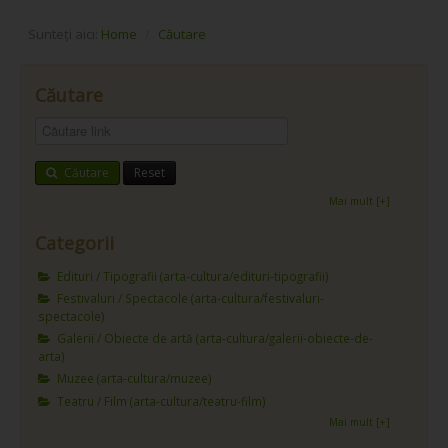
Sunteți aici:
Home
/
Căutare
Căutare
Căutare
Reset
Mai mult [+]
Categorii
Edituri / Tipografii (arta-cultura/edituri-tipografii)
Festivaluri / Spectacole (arta-cultura/festivaluri-
spectacole)
Galerii / Obiecte de artă (arta-cultura/galerii-obiecte-de-
arta)
Muzee (arta-cultura/muzee)
Teatru / Film (arta-cultura/teatru-film)
Mai mult [+]