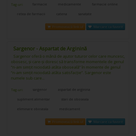
farmacie
medicamente
farmacie online
Tag-uri:
retea de farmacii
catena
sanatate
Promovează link-ul
Marcare ca favorit
Sargenor - Aspartat de Arginină
Sargenor oferă o mână de ajutor tuturor celor care muncesc,
obosesc, și care-și doresc să transforme momentele de genul
“n-am simțit niciodată atâta oboseală” în momente de genul
“n-am simțit niciodată atâta satisfacție”. Sargenor este
numele sub care...
sargenor
aspartat de arginina
Tag-uri:
supliment alimentar
stari de oboseala
eliminare oboseala
medicament
Promovează link-ul
Marcare ca favorit