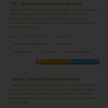
PNI - Magazin de electronice · Accesorii
ONLINESHOP SRL, inființată în anul 2004, este un producător
important pe o piață cu un înalt nivel de competitivitate.
Compania oferă o gamă variată de produse și servicii,
dezvoltă și implementează soluții personalizate și le asigură
clienților asistență...
electronice auto
accesorii it
Tag-uri:
sisteme de supraveghere
statii radio CB
magazin online
electronice
accesorii telefoane
Promovează link-ul
Marcare ca favorit
Catena | Farmacie cu rezervare online
Catena farmacie cu rezervare online, va ofera medicamente
si produse pentru barbati, femei si copii. Suplimente nutritive,
produse naturiste, cosmetice, etc.. Cumpara online de la
Catena! Inca de la inceput, Catena si-a propus să fie un reper
fundamental...