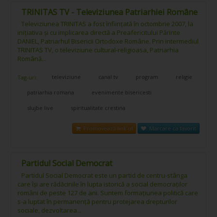
TRINITAS TV - Televiziunea Patriarhiei Române
Televiziunea TRINITAS a fost înfiinţată în octombrie 2007, la
iniţiativa şi cu implicarea directă a Preafericitului Părinte
DANIEL, Patriarhul Bisericii Ortodoxe Române. Prin intermediul
TRINITAS TV, o televiziune cultural-religioasa, Patriarhia
Română...
televiziune
canal tv
program
religie
Tag-uri:
patriarhia romana
evenimente bisericesti
slujbe live
spiritualitate crestina
Promovează link-ul
Marcare ca favorit
Partidul Social Democrat
Partidul Social Democrat este un partid de centru-stânga
care își are rădăcinile în lupta istorică a social democraților
români de peste 127 de ani. Suntem formațiunea politică care
s-a luptat în permanență pentru protejarea drepturilor
sociale, dezvoltarea...