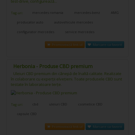
test-drive, configurează...
mercedes romania
mercedes-benz
AMG
Tag-uri:
producator auto
autovehicule mercedes
configurator mercedes
service mercedes
Promovează link-ul
Marcare ca favorit
Herbonia - Produse CBD premium
Uleiuri CBD premium din cânepă de înaltă calitate. Realizate
în colaborare cu experții elvețieni. Toate produsele CBD sunt
testate în laboratoare terțe.
cbd
uleiuri CBD
cosmetice CBD
Tag-uri:
capsule CBD
Promovează link-ul
Marcare ca favorit