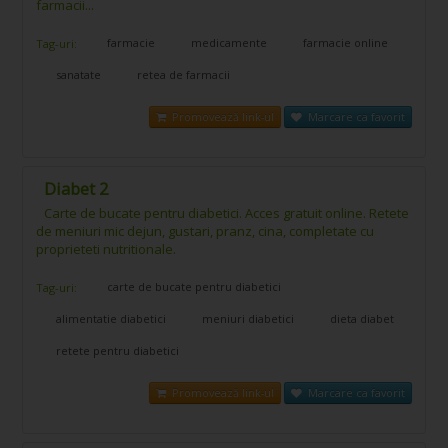
farmacii...
farmacie
medicamente
farmacie online
Tag-uri:
sanatate
retea de farmacii
Promovează link-ul
Marcare ca favorit
Diabet 2
Carte de bucate pentru diabetici. Acces gratuit online. Retete
de meniuri mic dejun, gustari, pranz, cina, completate cu
proprieteti nutritionale.
carte de bucate pentru diabetici
Tag-uri:
alimentatie diabetici
meniuri diabetici
dieta diabet
retete pentru diabetici
Promovează link-ul
Marcare ca favorit