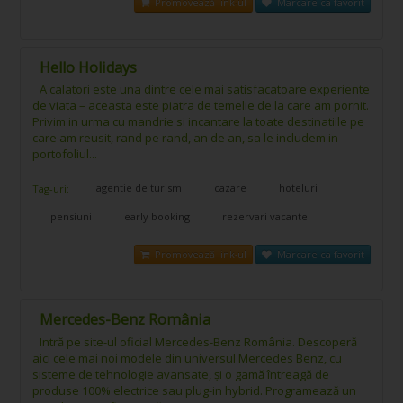
Promovează link-ul
Marcare ca favorit
Hello Holidays
A calatori este una dintre cele mai satisfacatoare experiente
de viata – aceasta este piatra de temelie de la care am pornit.
Privim in urma cu mandrie si incantare la toate destinatiile pe
care am reusit, rand pe rand, an de an, sa le includem in
portofoliul...
agentie de turism
cazare
hoteluri
Tag-uri:
pensiuni
early booking
rezervari vacante
Promovează link-ul
Marcare ca favorit
Mercedes-Benz România
Intră pe site-ul oficial Mercedes-Benz România. Descoperă
aici cele mai noi modele din universul Mercedes Benz, cu
sisteme de tehnologie avansate, și o gamă întreagă de
produse 100% electrice sau plug-in hybrid. Programează un