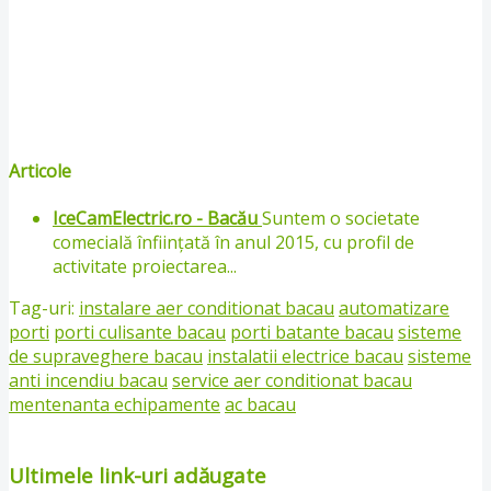
Articole
IceCamElectric.ro - Bacău
Suntem o societate
comecială înființată în anul 2015, cu profil de
activitate proiectarea...
Tag-uri:
instalare aer conditionat bacau
automatizare
porti
porti culisante bacau
porti batante bacau
sisteme
de supraveghere bacau
instalatii electrice bacau
sisteme
anti incendiu bacau
service aer conditionat bacau
mentenanta echipamente
ac bacau
Ultimele link-uri adăugate