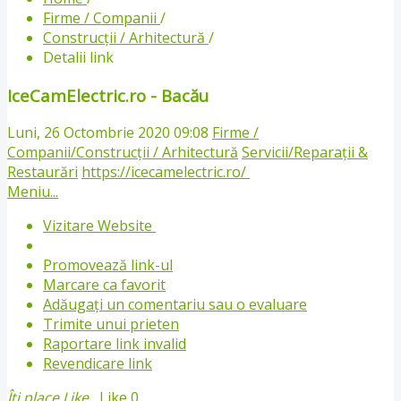
Firme / Companii
/
Construcții / Arhitectură
/
Detalii link
IceCamElectric.ro - Bacău
Luni, 26 Octombrie 2020 09:08
Firme /
Companii/Construcții / Arhitectură
Servicii/Reparații &
Restaurări
https://icecamelectric.ro/
Meniu...
Vizitare Website
Promovează link-ul
Marcare ca favorit
Adăugați un comentariu sau o evaluare
Trimite unui prieten
Raportare link invalid
Revendicare link
Îți place
Like
Like
0