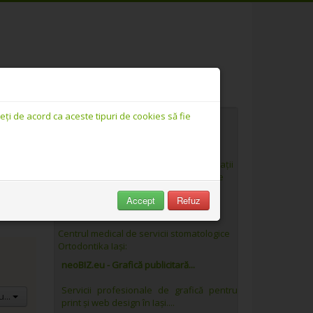
Ne găsiți și pe:
ți de acord ca aceste tipuri de cookies să fie
Link-uri promovate
Moinesteanul.ro - Portal regional
Cele mai noi știri, evenimente și informații
utile. Portal regional cu zonă extinsă de
acoperire:...
Accept
Refuz
Orthodontika - Chirurgie și...
Centrul medical de servicii stomatologice
Ortodontika Iași:
neoBIZ.eu - Grafică publicitară...
Servicii profesionale de grafică pentru
...
print și web design în Iași....