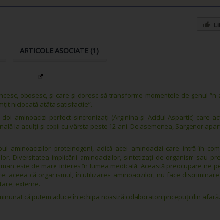
Li
ARTICOLE ASOCIATE (1)
ncesc, obosesc, și care-și doresc să transforme momentele de genul “n-
it niciodată atâta satisfacție”.
i aminoacizi perfect sincronizați (Arginina și Acidul Aspartic) care a
Diabet 2
nală la adulţi şi copii cu vârsta peste 12 ani. De asemenea, Sargenor apar
rupul aminoacizilor proteinogeni, adică acei aminoacizi care intră în c
lor. Diversitatea implicării aminoacizilor, sintetizați de organism sau pre
 uman este de mare interes în lumea medicală. Această preocupare ne p
 aceea că organismul, în utilizarea aminoacizilor, nu face discriminare 
tare, externe.
minunat că putem aduce în echipa noastră colaboratori pricepuți din afară.