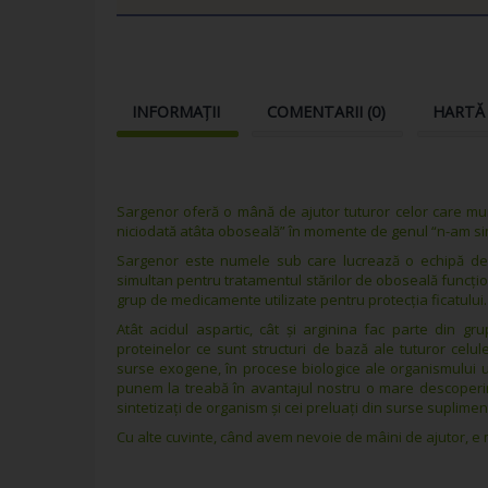
INFORMAȚII
COMENTARII (
0
)
HARTĂ
Sargenor oferă o mână de ajutor tuturor celor care mu
niciodată atâta oboseală” în momente de genul “n-am simț
Sargenor este numele sub care lucrează o echipă de do
simultan pentru tratamentul stărilor de oboseală funcţio
grup de medicamente utilizate pentru protecția ficatului.
Atât acidul aspartic, cât și arginina fac parte din g
proteinelor ce sunt structuri de bază ale tuturor celule
surse exogene, în procese biologice ale organismului
punem la treabă în avantajul nostru o mare descoperire:
sintetizați de organism și cei preluați din surse suplimen
Cu alte cuvinte, când avem nevoie de mâini de ajutor, e 