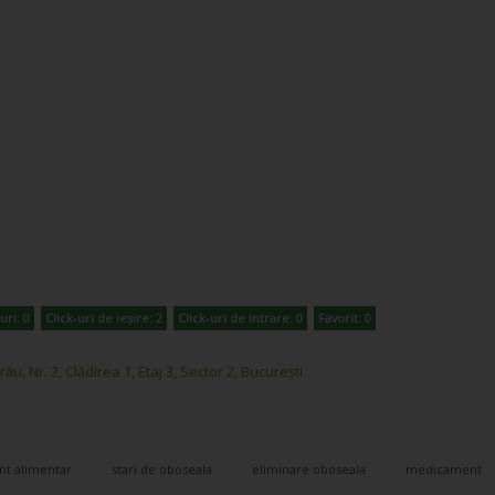
uri: 0
Click-uri de ieșire: 2
Click-uri de intrare: 0
Favorit: 0
u, Nr. 2, Clădirea 1, Etaj 3, Sector 2, București
nt alimentar
stari de oboseala
eliminare oboseala
medicament