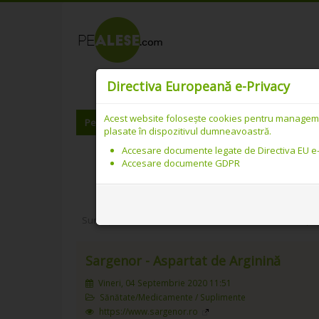
Catalog web SEO 
Directiva Europeană e-Privacy
Acest website folosește cookies pentru managementu
PeAlese.com
Adăugare link
Meniu utilizator
plasate în dispozitivul dumneavoastră.
Accesare documente legate de Directiva EU e
Accesare documente GDPR
Sunteți aici:
Home
/
Sănătate
/
Medicamente / Supl
Sargenor - Aspartat de Arginină
Vineri, 04 Septembrie 2020 11:51
Sănătate/Medicamente / Suplimente
https://www.sargenor.ro