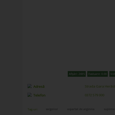
Afișări: 2695
Evaluare: 0.00
Vot
Strada Gara Herăstră
Adresă
0372 579 000
Telefon
sargenor
aspartat de arginina
suplime
Tag-uri: