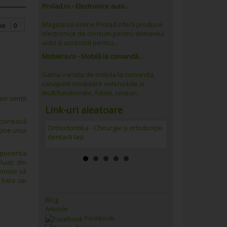
Prolad.ro - Electronice auto...
Magazinul online Prolad oferă produse
ke
0
electronice de consum pentru domeniul
auto și accesorii pentru...
Mobiera.ro - Mobilă la comandă...
Gama variata de mobila la comanda,
canapele modulare extensibile si
multifunctionale, fotolii, corpuri...
am simțit
Link-uri aleatoare
cționează
Orthodontika - Chirurgie și ortodonție
Cazare Romania
ţine unui
dentară Iași
omponența
luați din
ermite să
între cei
Blog
Articole
Facebook