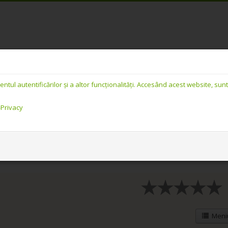
PREMIUM Românesc - Detalii link
l autentificărilor și a altor funcționalități. Accesând acest website, sunte
Reclame
Căutare
-Privacy
imente
/
Detalii link
Meniu