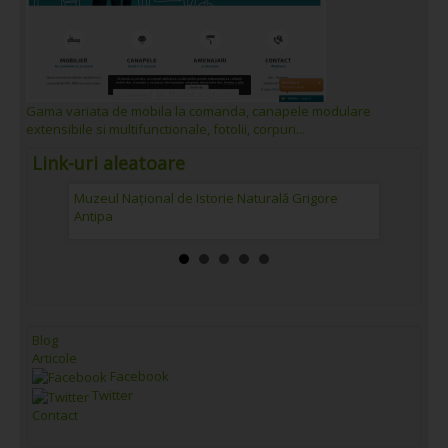
Gama variata de mobila la comanda, canapele modulare
extensibile si multifunctionale, fotolii, corpuri...
Link-uri aleatoare
Muzeul Național de Istorie Naturală Grigore
E.ON Ene
Antipa
Blog
Articole
Facebook
Twitter
Contact