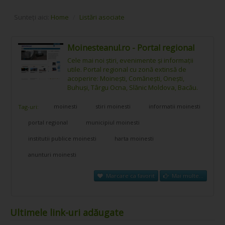
Sunteți aici:
Home
/
Listări asociate
Moinesteanul.ro - Portal regional
Cele mai noi știri, evenimente și informații
utile. Portal regional cu zonă extinsă de
acoperire: Moinești, Comănești, Onești,
Buhuși, Târgu Ocna, Slănic Moldova, Bacău.
moinesti
stiri moinesti
informatii moinesti
Tag-uri:
portal regional
municipiul moinesti
institutii publice moinesti
harta moinesti
anunturi moinesti
Marcare ca favorit
Mai multe...
Ultimele link-uri adăugate