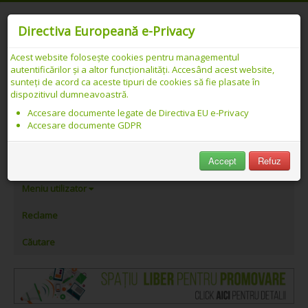
Directiva Europeană e-Privacy
Acest website folosește cookies pentru managementul
autentificărilor și a altor funcționalități. Accesând acest website,
Catalog web SEO PREMIUM Românesc -
sunteți de acord ca aceste tipuri de cookies să fie plasate în
dispozitivul dumneavoastră.
Link-uri asociate cu „portal regional”
Accesare documente legate de Directiva EU e-Privacy
Accesare documente GDPR
PeAlese.com
Accept
Refuz
Adăugare link
Meniu utilizator
Reclame
Căutare