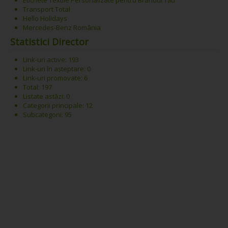
Etichete Textile Personalizate pentru Brandul Tău
Transport Total
Hello Holidays
Mercedes-Benz România
Statistici Director
Link-uri active: 193
Link-uri în așteptare: 0
Link-uri promovate: 6
Total: 197
Listate astăzi: 0
Categorii principale: 12
Subcategorii: 95