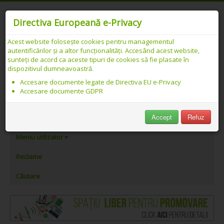
Directiva Europeană e-Privacy
Acest website folosește cookies pentru managementul
autentificărilor și a altor funcționalități. Accesând acest website,
Catalog web SEO PREMIUM Românesc -
sunteți de acord ca aceste tipuri de cookies să fie plasate în
dispozitivul dumneavoastră.
Link-uri asociate cu „mobila online”
Accesare documente legate de Directiva EU e-Privacy
Accesare documente GDPR
PeAlese.com
Accept
Refuz
Adăugare link
Meniu utilizator
Reclame
Căutare