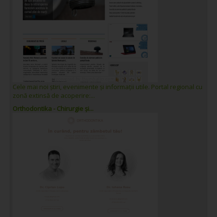
Cele mai noi știri, evenimente și informații utile. Portal regional cu
zonă extinsă de acoperire:...
Orthodontika - Chirurgie și...