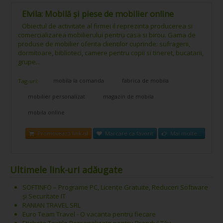
Elvila: Mobilă și piese de mobilier online
Obiectul de activitate al firmei il reprezinta producerea si
comercializarea mobilierului pentru casa si birou. Gama de
produse de mobilier oferita clientilor cuprinde: sufragerii,
dormitoare, biblioteci, camere pentru copii si tineret, bucatarii,
grupe...
mobila la comanda
fabrica de mobila
Tag-uri:
mobilier personalizat
magazin de mobila
mobila online
Promovează link-ul
Marcare ca favorit
Mai multe...
Ultimele link-uri adăugate
SOFTINFO – Programe PC, Licențe Gratuite, Reduceri Software
și Securitate IT
RANIAN TRAVEL SRL
Euro Team Travel - O vacanta pentru fiecare