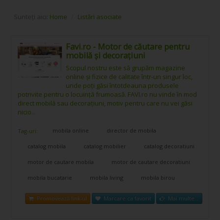
Sunteți aici:
Home
/
Listări asociate
Favi.ro - Motor de căutare pentru
mobilă și decorațiuni
Scopul nostru este să grupăm magazine
online și fizice de calitate într-un singur loc,
unde poți găsi întotdeauna produsele
potrivite pentru o locuință frumoasă. FAVI.ro nu vinde în mod
direct mobilă sau decorațiuni, motiv pentru care nu vei găsi
nicio...
mobila online
director de mobila
Tag-uri:
catalog mobila
catalog mobilier
catalog decoratiuni
motor de cautare mobila
motor de cautare decoratiuni
mobila bucatarie
mobila living
mobila birou
Promovează link-ul
Marcare ca favorit
Mai multe...