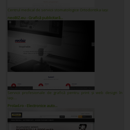
Centrul medical de servicii stomatologice Ortodontika Iași:
neoBIZ.eu - Grafică publicitară...
Servicii profesionale de grafică pentru print și web design în
Iași....
Prolad.ro - Electronice auto...