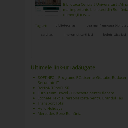
Biblioteca Centrală Universitară „Miha
mai importante biblioteci din România.
domnești (cea...
biblioteca iasi
cea mai frumoasa bibliote
Tag-uri:
carti iasi
imprumut carti iasi
beletristica iasi
Ultimele link-uri adăugate
SOFTINFO – Programe PC, Licențe Gratuite, Reduceri
Securitate IT
RANIAN TRAVEL SRL
Euro Team Travel - O vacanta pentru fiecare
Etichete Textile Personalizate pentru Brandul Tău
Transport Total
Hello Holidays
Mercedes-Benz România