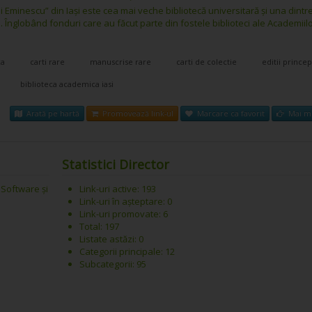
i Eminescu” din Iași este cea mai veche bibliotecă universitară și una dintr
 Înglobând fonduri care au făcut parte din fostele biblioteci ale Academiil
ca
carti rare
manuscrise rare
carti de colectie
editii princep
biblioteca academica iasi
Arată pe hartă
Promovează link-ul
Marcare ca favorit
Mai mu
Statistici Director
 Software și
Link-uri active: 193
Link-uri în așteptare: 0
Link-uri promovate: 6
Total: 197
Listate astăzi: 0
Categorii principale: 12
Subcategorii: 95