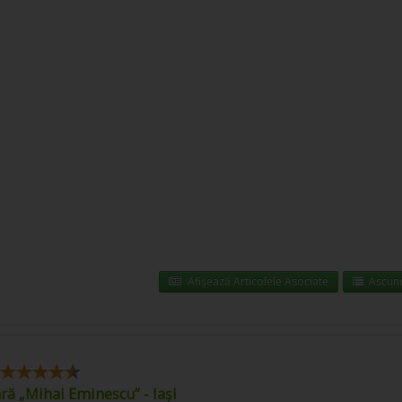
Afișează Articolele Asociate
Ascund
ară „Mihai Eminescu” - Iași