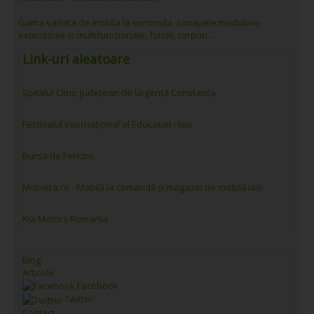
Gama variata de mobila la comanda, canapele modulare
extensibile si multifunctionale, fotolii, corpuri...
Link-uri aleatoare
Spitalul Clinic Județean de Urgență Constanța
Festivalul Internațional al Educației - Iași
Bursa de Fericire
Mobiera.ro - Mobilă la comandă și magazin de mobilă Iași
Kia Motors Romania
Blog
Articole
Facebook
Twitter
Contact