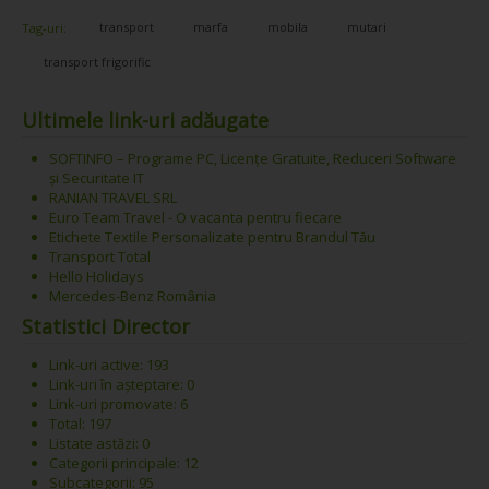
transport
marfa
mobila
mutari
Tag-uri:
transport frigorific
Ultimele link-uri adăugate
SOFTINFO – Programe PC, Licențe Gratuite, Reduceri Software
și Securitate IT
RANIAN TRAVEL SRL
Euro Team Travel - O vacanta pentru fiecare
Etichete Textile Personalizate pentru Brandul Tău
Transport Total
Hello Holidays
Mercedes-Benz România
Statistici Director
Link-uri active: 193
Link-uri în așteptare: 0
Link-uri promovate: 6
Total: 197
Listate astăzi: 0
Categorii principale: 12
Subcategorii: 95