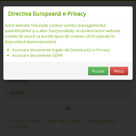
Directiva Europeană e-Privacy
Catalog web SEO PREMIUM Românesc -
Acest website folosește cookies pentru managementul
Detalii link
autentificărilor și a altor funcționalități. Accesând acest website,
sunteți de acord ca aceste tipuri de cookies să fie plasate în
dispozitivul dumneavoastră.
PeAlese.com
Accesare documente legate de Directiva EU e-Privacy
Accesare documente GDPR
Adăugare link
Meniu utilizator
Accept
Refuz
Reclame
Căutare
Sunteți aici:
Home
/
Auto / Moto / Velo
/
Transport marfă
/
Detalii link