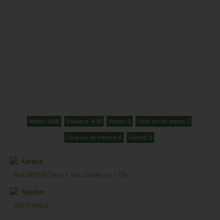
Afișări: 2608
Evaluare: 4.50
Voturi: 2
Click-uri de ieșire: 1
Click-uri de intrare: 0
Favorit: 0
Adresă
BUCURESTI, Sect. 1 Sos Chitilei nr. 177A
Telefon
0727244420